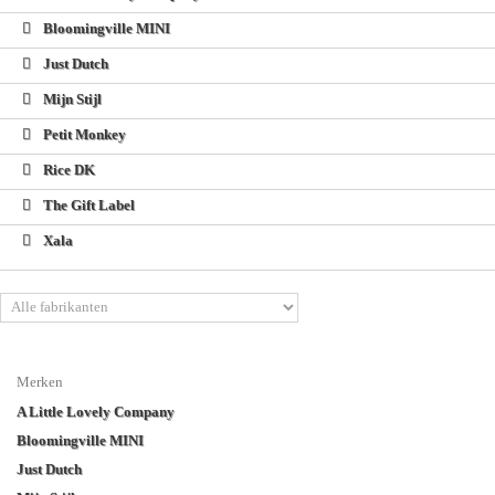
Bloomingville MINI
Just Dutch
Mijn Stijl
Petit Monkey
Rice DK
The Gift Label
Xala
Merken
A Little Lovely Company
Bloomingville MINI
Just Dutch