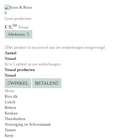
0
Geen producten
00
€ 0,
Totaal
Afrekenen
Het product is succesvol aan uw winkelwagen toegevoegd
Aantal
Totaal
Er is 1 artikel in uw winkelwagen.
Totaal producten
Totaal
WINKEL
BETALEN
Menu
Rice.dk
Lunch
Bekers
Keuken
Theedoeken
Verzorging en Schoonmaak
Tassen
Kerst