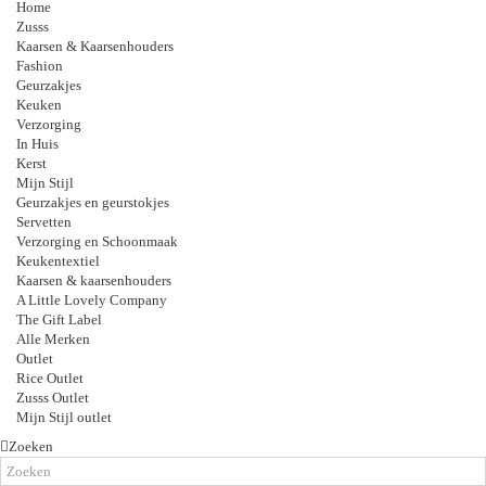
Home
Zusss
Kaarsen & Kaarsenhouders
Fashion
Geurzakjes
Keuken
Verzorging
In Huis
Kerst
Mijn Stijl
Geurzakjes en geurstokjes
Servetten
Verzorging en Schoonmaak
Keukentextiel
Kaarsen & kaarsenhouders
A Little Lovely Company
The Gift Label
Alle Merken
Outlet
Rice Outlet
Zusss Outlet
Mijn Stijl outlet
Zoeken